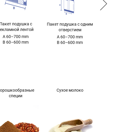
Пакет подушка
Пакет подушка с
Пакет подушка с одним
клапаном
екламной лентой
отверстием
A 60–700 mm
A 60–700 mm
A 60–700 mm
B 60–600 mm
B 60–600 mm
B 60–600 mm
орошкообразные
Сухое молоко
Молотый коф
специи