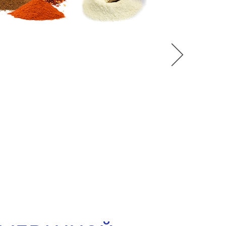
Замороженные фр
ягоды