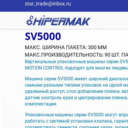
star_trade@inbox.ru
+7(495)323-99-05
SV5000
МАКС. ШИРИНА ПАКЕТА: 300 ММ
МАКС.ПРОИЗВОДИТЕЛЬНОСТЬ: 90 ШТ. ПА
Вертикальные упаковочные машины серии SV5
MOTION CONTROL подходят для многих пищевы
Машина серии SV5000 имеет широкий диапазон
самыми разными типами упаковок на одной ма
удаленный доступ, стол добавлении пленки, а
датчик контроль края и центрирование пленки
комплектации.
Упаковочные машины серии SV5000 могут впры
работать с системой установки клапана, гарант
соответствать свежести, сохраняя запах, арома