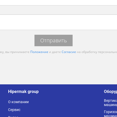
Отправить
ку, вы принимаете
Положение
и даете
Согласие
на обработку персональн
Hipermak group
Обору
Вертик
О
компании
машин
Сервис
Горизо
машин