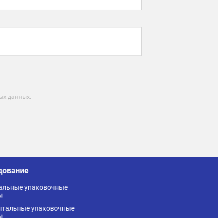
ых данных.
дование
альные упаковочные
ы
нтальные упаковочные
ы