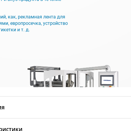
ий, как, рекламная лента для
ми, европросечка, устройство
икетки и т. д.
ия
ристики