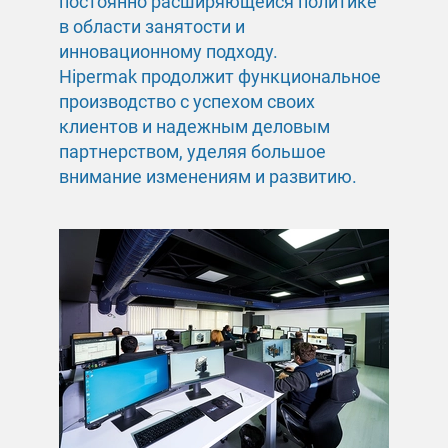
постоянно расширяющейся политике
в области занятости и
инновационному подходу.
Hipermak продолжит функциональное
производство с успехом своих
клиентов и надежным деловым
партнерством, уделяя большое
внимание изменениям и развитию.